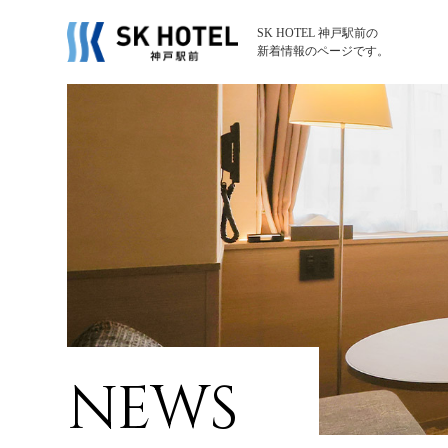
SK HOTEL 神戸駅前の
新着情報のページです。
TO
客
団
レ
NEWS