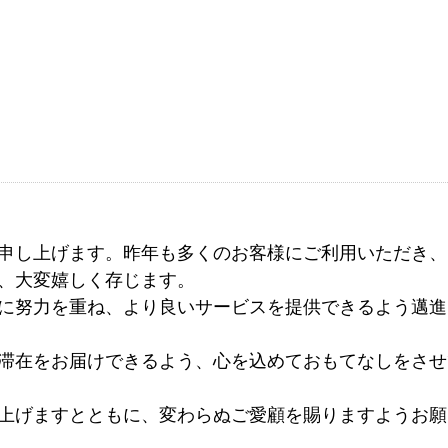
ご予約
〒650-00
ブログ
ブログ
3-1
お問い合わせ
FAQ
FAQ
宿泊約款
宿泊約款
プライバシーポリシー
プライバシーポリシー
申し上げます。昨年も多くのお客様にご利用いただき、
、大変嬉しく存じます。
に努力を重ね、より良いサービスを提供できるよう邁進
滞在をお届けできるよう、心を込めておもてなしをさせ
わせ
わせ
し上げますとともに、変わらぬご愛顧を賜りますようお願