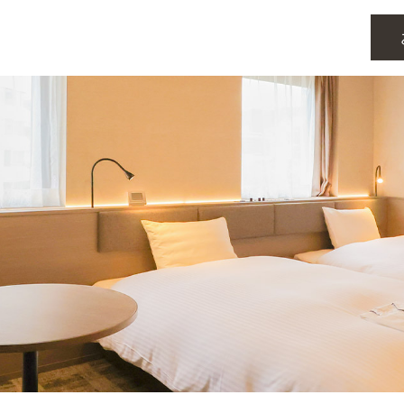
TOP
TOP
P
館内案内
客室
客室
室
アクセス･周辺観光
団体利用
団体利用
体利用
新着情報
レストラン
レストラン
ストラン
ブログ
館内案内
館内案内
アクセス・周辺観光
アクセス・周辺観光
新着情報
新着情報